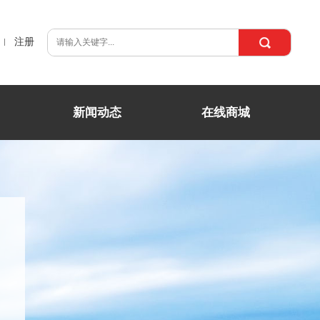
注册
新闻动态
在线商城