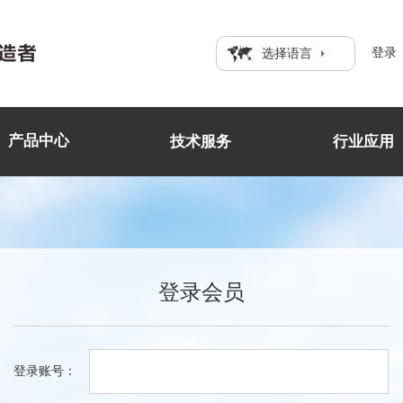
登录
选择语言
产品中心
技术服务
行业应用
登录会员
登录账号：