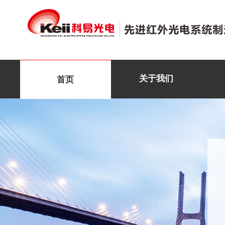
关于我们
首页