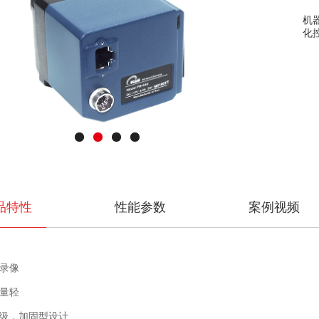
化
Previous
Next
品特性
性能参数
案例视频
录像
量轻
护等级，加固型设计